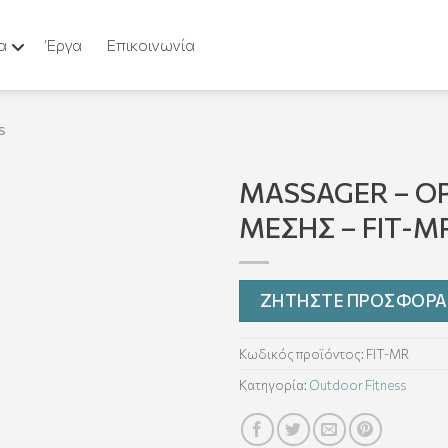
α
Έργα
Επικοινωνία
S
MASSAGER – Ο
ΜΕΣΗΣ – FIT-M
ΖΗΤΗΣΤΕ ΠΡΟΣΦΟΡΑ
Κωδικός προϊόντος:
FIT-MR
Κατηγορία:
Outdoor Fitness