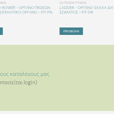
NESS
OUTDOOR FITNESS
 + ROWER – ΟΡΓΑΝΟ ΠΙΕΣΕΩΝ
LADDER – ΟΡΓΑΝΟ-ΣΚΑΛΑ ΔΙ
ΚΩΠΗΛΑΤΙΚΟ ΟΡΓΑΝΟ – FIT-PN
ΣΩΜΑΤΟΣ – FIT-DR
ΠΡΟΒΟΛΉ
τους καταλόγους μας
απαιτείται login)