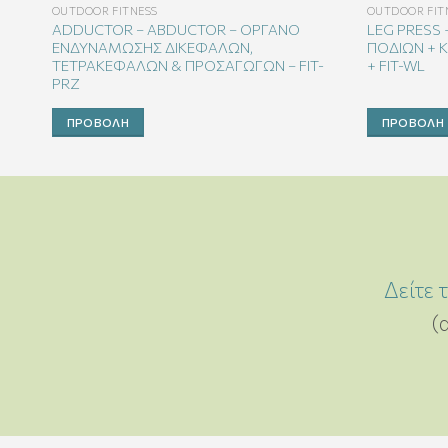
OUTDOOR FITNESS
OUTDOOR FIT
ADDUCTOR – ABDUCTOR – ΟΡΓΑΝΟ
LEG PRESS
ΕΝΔΥΝΑΜΩΣΗΣ ΔΙΚΕΦΑΛΩΝ,
ΠΟΔΙΩΝ + 
Υ
ΤΕΤΡΑΚΕΦΑΛΩΝ & ΠΡΟΣΑΓΩΓΩΝ – FIT-
+ FIT-WL
PRZ
ΠΡΟΒΟΛΉ
ΠΡΟΒΟΛΉ
Δείτε 
(