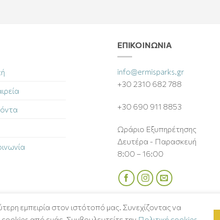
ΕΠΙΚΟΙΝΩΝΊΑ
info@ermisparks.gr
κή
+30 2310 682 788
ιρεία
+30 690 911 8853
όντα
Ωράριο Εξυπηρέτησης
Δευτέρα - Παρασκευή
οινωνία
8:00 – 16:00
τερη εμπειρία στον ιστότοπό μας. Συνεχίζοντας να
ΌΡΟΙ & ΠΡΟΫΠΟΘΈΣΕΙΣ
ΠΟΛΙΤΙΚΉ ΑΠΟΡΡΉΤΟΥ
cookies από εμάς. Συμβουλευτείτε την
Πολιτική cookies