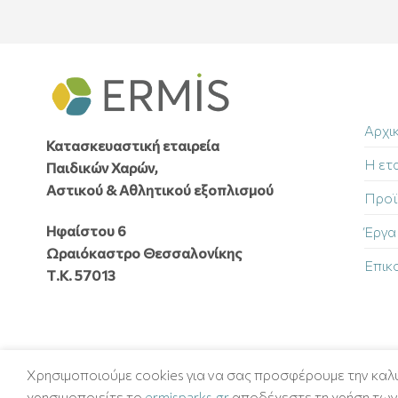
Αρχι
Κατασκευαστική εταιρεία
Η ετα
Παιδικών Χαρών,
Αστικού & Αθλητικού εξοπλισμού
Προϊ
Ηφαίστου 6
Έργα
Ωραιόκαστρο Θεσσαλονίκης
Επικ
Τ.Κ. 57013
Χρησιμοποιούμε cookies για να σας προσφέρουμε την καλύ
χρησιμοποιείτε το
ermisparks.gr
αποδέχεστε τη χρήση των 