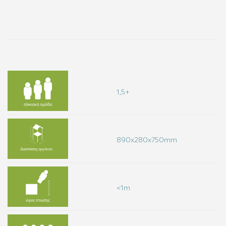
1,5+
890x280x750mm
<1m