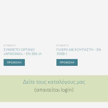
ΣΎΝΘΕΤΑ
ΣΎΝΘΕΤΑ
ΣΥΝΘΕΤΟ ΟΡΓΑΝΟ
ΓΑΛΕΡΑ ΜΕ ΚΟΥΠΑΣΤΗ – EN
«ΑΡΜΟΝΙΑ» – EN 386-ΙA
395Β-Ι
ΠΡΟΒΟΛΉ
ΠΡΟΒΟΛΉ
Δείτε τους καταλόγους μας
(απαιτείται login)