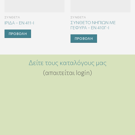
ΣΎΝΘΕΤΑ
ΣΎΝΘΕΤΑ
ΣΥΝΘΕΤΟ ΝΗΠΙΩΝ ΜΕ
ΙΡΙΔΑ – EN 411-Ι
ΓΕΦΥΡΑ – EN 410Γ-Ι
ΠΡΟΒΟΛΉ
ΠΡΟΒΟΛΉ
Δείτε τους καταλόγους μας
(απαιτείται login)