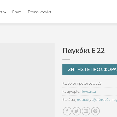
α
Έργα
Επικοινωνία
Παγκάκι E 22
ΖΗΤΗΣΤΕ ΠΡΟΣΦΟΡΑ
Κωδικός προϊόντος:
E 22
Κατηγορία:
Παγκάκια
Ετικέτες:
αστικός
,
εξοπλισμός
,
πα