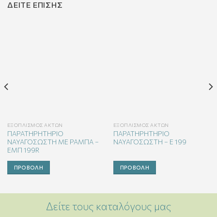
ΔΕΊΤΕ ΕΠΊΣΗΣ
ΕΞΟΠΛΙΣΜΌΣ ΑΚΤΏΝ
ΕΞΟΠΛΙΣΜΌΣ ΑΚΤΏΝ
ΠΑΡΑΤΗΡΗΤΗΡΙΟ
ΠΑΡΑΤΗΡΗΤΗΡΙΟ
ΝΑΥΑΓΟΣΩΣΤΗ ΜΕ ΡΑΜΠΑ –
ΝΑΥΑΓΟΣΩΣΤΗ – E 199
EΜΠ 199R
ΠΡΟΒΟΛΉ
ΠΡΟΒΟΛΉ
Δείτε τους καταλόγους μας