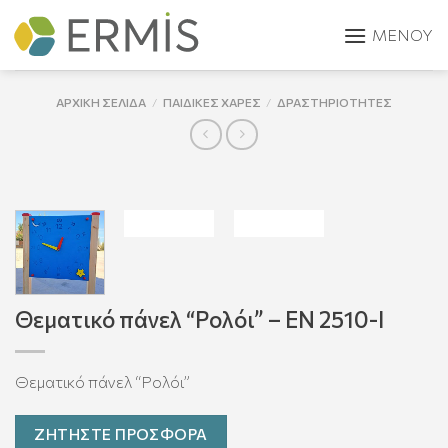
Skip
to
content
ΑΡΧΙΚΉ ΣΕΛΊΔΑ
/
ΠΑΙΔΙΚΈΣ ΧΑΡΈΣ
/
ΔΡΑΣΤΗΡΙΌΤΗΤΕΣ
Θεματικό πάνελ “Ρολόι” – ΕΝ 2510-Ι
Θεματικό πάνελ “Ρολόι”
ΖΗΤΗΣΤΕ ΠΡΟΣΦΟΡΑ