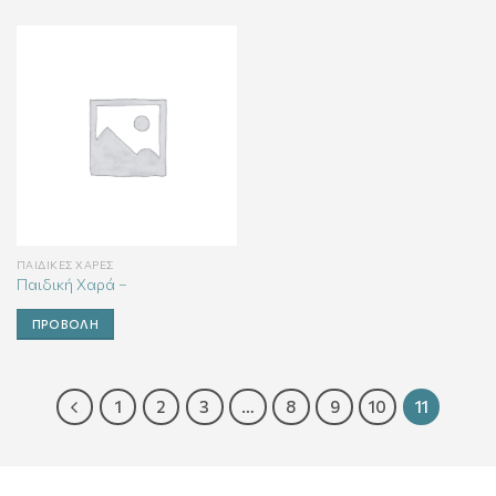
ΠΑΙΔΙΚΈΣ ΧΑΡΈΣ
Παιδική Χαρά –
ΠΡΟΒΟΛΉ
1
2
3
…
8
9
10
11